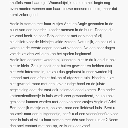
knuffels voor haar zijn. Waarschijnlijk zal ze in het begin nog
even moeten wennen aan haar nieuwe mensen en huis, maar dat
komt zeker goed.
Adele is samen met haar zusjes Ariel en Angie gevonden in de
buurt van een boerderij zonder mensen in de buurt. Degene die
ze vond heeft ze naar Poly gebracht met de vraag of zij
alsjeblieft voor de kleintjes wilde zorgen. Natuurlijk, en natuurlijk
waren ze de eerste dagen nog wat verlegen. Na een paar dagen
voelde ze zich veilig en kon het spelen beginnen!
Adele kan geplaatst worden bij kinderen, niet te druk en dus ook
niet te klein. Ze zijn nooit echt buiten geweest en hebben daar
niet echt interesse in, ze zou dus geplaatst kunnen worden bij
iemand met een afgezet balkon of afgezette tuin. Honden is ze
niet gewend, maar met een lieve rustige hond en de juiste
begeleiding gaat dat vast ook helemaal goed komen. Een ander
kattenvriendinnetje in huis wordt zeer gewaardeerd, ze zou ook
geplaatst kunnen worden met een van haar zusjes Angie of Ariel.
Een heerlijk meisje dus, op zoek naar een liefdevol huis. Bent u
op zoek naar een huisgenootje, heeft u al een vriend(innet)je voor
haar in huis of wilt u haar samen met één van haar zusjes? Neem
dan snel contact met ons op, ze is er klaar voor!