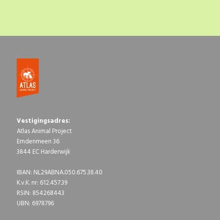
Vestigingsadres:
Atlas Animal Project
Emdenmeen 36
3844 EC Harderwijk
IBAN: NL29ABNA.050.675.38.40
K.v.K. nr: 612.457.39
RSIN: 854268443
UBN: 6978796