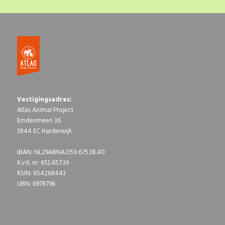
Vestigingsadres:
Atlas Animal Project
Emdenmeen 36
3844 EC Harderwijk
IBAN: NL29ABNA.050.675.38.40
K.v.K. nr: 612.457.39
RSIN: 854268443
UBN: 6978796