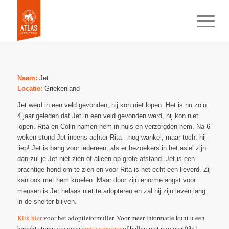
Naam:
Jet
Locatie:
Griekenland
Jet werd in een veld gevonden, hij kon niet lopen. Het is nu zo’n
4 jaar geleden dat Jet in een veld gevonden werd, hij kon niet
lopen. Rita en Colin namen hem in huis en verzorgden hem. Na 6
weken stond Jet ineens achter Rita…nog wankel, maar toch: hij
liep! Jet is bang voor iedereen, als er bezoekers in het asiel zijn
dan zul je Jet niet zien of alleen op grote afstand. Jet is een
prachtige hond om te zien en voor Rita is het echt een lieverd. Zij
kan ook met hem kroelen. Maar door zijn enorme angst voor
mensen is Jet helaas niet te adopteren en zal hij zijn leven lang
in de shelter blijven.
Klik hier
voor het adoptieformulier. Voor meer informatie kunt u een
bericht sturen via onze
contactpagina
of bellen met nummer 0341-