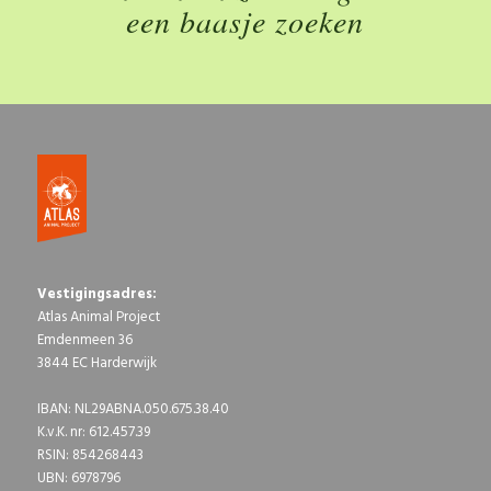
een baasje zoeken
Vestigingsadres:
Atlas Animal Project
Emdenmeen 36
3844 EC Harderwijk
IBAN: NL29ABNA.050.675.38.40
K.v.K. nr: 612.457.39
RSIN: 854268443
UBN: 6978796