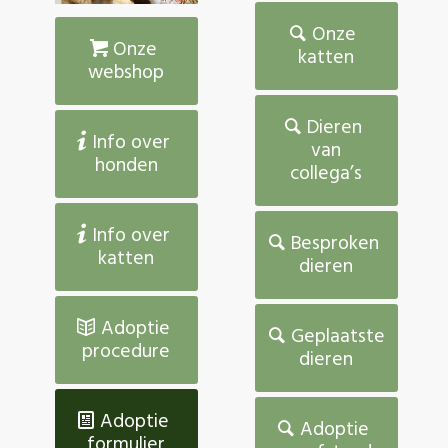
Onze
Onze
katten
webshop
Dieren
Info over
van
honden
collega’s
Info over
Besproken
katten
dieren
Adoptie
Geplaatste
procedure
dieren
Adoptie
Adoptie
formulier