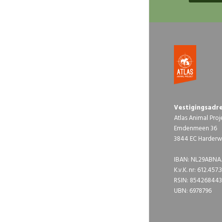
Vestigingsadre
Atlas Animal Proj
Emdenmeen 36
3844 EC Harderwi
IBAN: NL29ABNA.
K.v.K. nr: 612.457.
RSIN: 854268443
UBN: 6978796