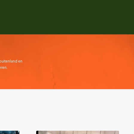
 buitenland en
ren.