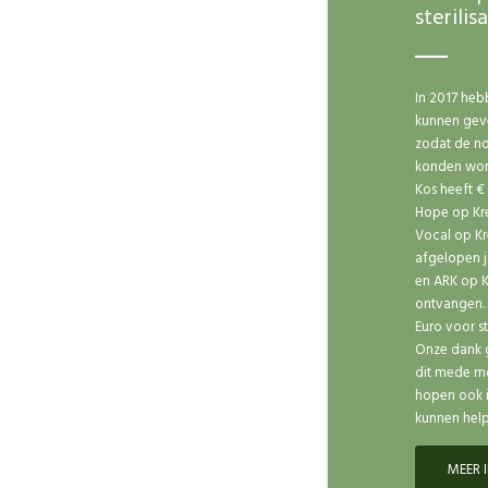
sterilis
In 2017 heb
kunnen gev
zodat de nod
konden wor
Kos heeft €
Hope op Kre
Vocal op Kr
afgelopen j
en ARK op K
ontvangen. 
Euro voor ste
Onze dank g
dit mede mo
hopen ook i
kunnen help
MEER 