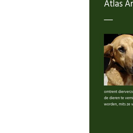
Atlas A
omtrent dierverz
de dieren te ver
worden, mits ze 