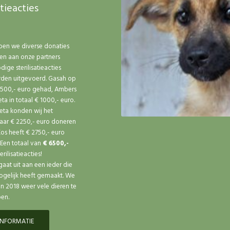
atieacties
ben we diverse donaties
en aan onze partners
ige sterilisatieacties
den uitgevoerd. Gasah op
 500,- euro gehad, Ambers
ta in totaal € 1000,- euro.
eta konden wij het
aar € 2250,- euro doneren
os heeft € 2750,- euro
Een totaal van
€ 6500,-
rilisatieacties!
aat uit aan een ieder die
gelijk heeft gemaakt. We
n 2018 weer vele dieren te
en.
INFORMATIE