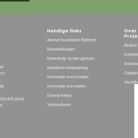
Handige links
Over 
Proje
Animal Foundation Platform
Bestuur
Dierenbelangen
Doelste
Dierenhulp zonder grenzen
Donatie
s:
Huisdieren herplaatsing
Gastgez
ect
Informatie over honden
Vluchtb
Informatie over katten
jk
Diverse linkjes
050.675.38.40
Verhuisdieren
39