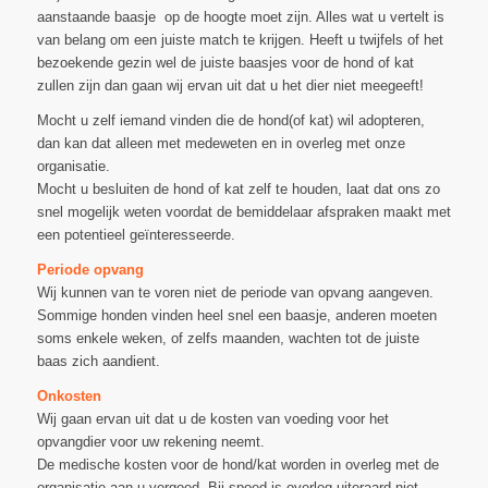
aanstaande baasje op de hoogte moet zijn. Alles wat u vertelt is
van belang om een juiste match te krijgen. Heeft u twijfels of het
bezoekende gezin wel de juiste baasjes voor de hond of kat
zullen zijn dan gaan wij ervan uit dat u het dier niet meegeeft!
Mocht u zelf iemand vinden die de hond(of kat) wil adopteren,
dan kan dat alleen met medeweten en in overleg met onze
organisatie.
Mocht u besluiten de hond of kat zelf te houden, laat dat ons zo
snel mogelijk weten voordat de bemiddelaar afspraken maakt met
een potentieel geïnteresseerde.
Periode opvang
Wij kunnen van te voren niet de periode van opvang aangeven.
Sommige honden vinden heel snel een baasje, anderen moeten
soms enkele weken, of zelfs maanden, wachten tot de juiste
baas zich aandient.
Onkosten
Wij gaan ervan uit dat u de kosten van voeding voor het
opvangdier voor uw rekening neemt.
De medische kosten voor de hond/kat worden in overleg met de
organisatie aan u vergoed. Bij spoed is overleg uiteraard niet