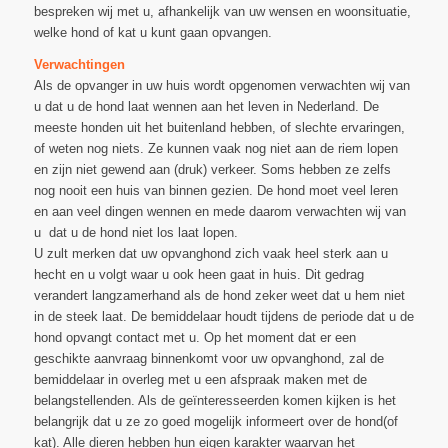
bespreken wij met u, afhankelijk van uw wensen en woonsituatie,
welke hond of kat u kunt gaan opvangen.
Verwachtingen
Als de opvanger in uw huis wordt opgenomen verwachten wij van
u dat u de hond laat wennen aan het leven in Nederland. De
meeste honden uit het buitenland hebben, of slechte ervaringen,
of weten nog niets. Ze kunnen vaak nog niet aan de riem lopen
en zijn niet gewend aan (druk) verkeer. Soms hebben ze zelfs
nog nooit een huis van binnen gezien. De hond moet veel leren
en aan veel dingen wennen en mede daarom verwachten wij van
u dat u de hond niet los laat lopen.
U zult merken dat uw opvanghond zich vaak heel sterk aan u
hecht en u volgt waar u ook heen gaat in huis. Dit gedrag
verandert langzamerhand als de hond zeker weet dat u hem niet
in de steek laat. De bemiddelaar houdt tijdens de periode dat u de
hond opvangt contact met u. Op het moment dat er een
geschikte aanvraag binnenkomt voor uw opvanghond, zal de
bemiddelaar in overleg met u een afspraak maken met de
belangstellenden. Als de geïnteresseerden komen kijken is het
belangrijk dat u ze zo goed mogelijk informeert over de hond(of
kat). Alle dieren hebben hun eigen karakter waarvan het