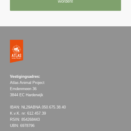
worden!
Vestigingsadres:
Atlas Animal Project
Emdenmeen 36
3844 EC Harderwijk
IBAN: NL29ABNA.050.675.38.40
K.v.K. nr: 612.457.39
RSIN: 854268443
UBN: 6978796