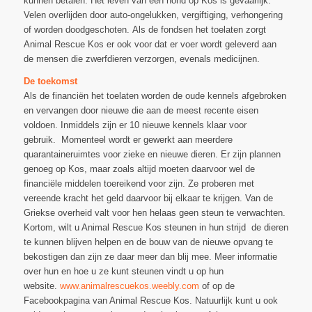
kunnen betalen. Het leven van een hond op Kos is gevaarlijk.
Velen overlijden door auto-ongelukken, vergiftiging, verhongering
of worden doodgeschoten. Als de fondsen het toelaten zorgt
Animal Rescue Kos er ook voor dat er voer wordt geleverd aan
de mensen die zwerfdieren verzorgen, evenals medicijnen.
De toekomst
Als de financiën het toelaten worden de oude kennels afgebroken
en vervangen door nieuwe die aan de meest recente eisen
voldoen. Inmiddels zijn er 10 nieuwe kennels klaar voor
gebruik. Momenteel wordt er gewerkt aan meerdere
quarantaineruimtes voor zieke en nieuwe dieren. Er zijn plannen
genoeg op Kos, maar zoals altijd moeten daarvoor wel de
financiële middelen toereikend voor zijn. Ze proberen met
vereende kracht het geld daarvoor bij elkaar te krijgen. Van de
Griekse overheid valt voor hen helaas geen steun te verwachten.
Kortom, wilt u Animal Rescue Kos steunen in hun strijd de dieren
te kunnen blijven helpen en de bouw van de nieuwe opvang te
bekostigen dan zijn ze daar meer dan blij mee. Meer informatie
over hun en hoe u ze kunt steunen vindt u op hun
website.
www.animalrescuekos.weebly.com
of op de
Facebookpagina van Animal Rescue Kos. Natuurlijk kunt u ook