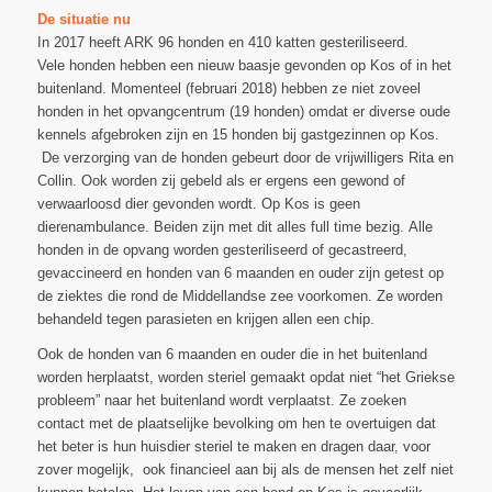
De situatie nu
In 2017 heeft ARK 96 honden en 410 katten gesteriliseerd.
Vele honden hebben een nieuw baasje gevonden op Kos of in het
buitenland. Momenteel (februari 2018) hebben ze niet zoveel
honden in het opvangcentrum (19 honden) omdat er diverse oude
kennels afgebroken zijn en 15 honden bij gastgezinnen op Kos.
De verzorging van de honden gebeurt door de vrijwilligers Rita en
Collin. Ook worden zij gebeld als er ergens een gewond of
verwaarloosd dier gevonden wordt. Op Kos is geen
dierenambulance. Beiden zijn met dit alles full time bezig. Alle
honden in de opvang worden gesteriliseerd of gecastreerd,
gevaccineerd en honden van 6 maanden en ouder zijn getest op
de ziektes die rond de Middellandse zee voorkomen. Ze worden
behandeld tegen parasieten en krijgen allen een chip.
Ook de honden van 6 maanden en ouder die in het buitenland
worden herplaatst, worden steriel gemaakt opdat niet “het Griekse
probleem” naar het buitenland wordt verplaatst. Ze zoeken
contact met de plaatselijke bevolking om hen te overtuigen dat
het beter is hun huisdier steriel te maken en dragen daar, voor
zover mogelijk, ook financieel aan bij als de mensen het zelf niet