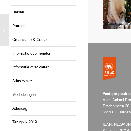
Helpen
Partners
Esther
Organisatie & Contact
Informatie over honden
Informatie over katten
Atlas winkel
Vestigingsadres
Mededelingen
Atlas Animal Pro
Emdenmeen 36
Atlasdag
3844 EC Harderw
Terugblik 2019
IBAN: NL29ABNA
K.v.K. nr: 612.4