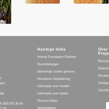
Handige links
Over 
Proje
Animal Foundation Platform
Bestuur
Dierenbelangen
Doelste
Dierenhulp zonder grenzen
Donatie
:
Huisdieren herplaatsing
Gastge
ject
Informatie over honden
Vluchtb
ijk
Informatie over katten
Diverse linkjes
.050.675.38.40
Verhuisdieren
57.39