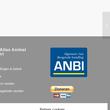
Atlas Animal
ct
llingen & beleid
s
zin worden
egeleider worden
Beheer cookies