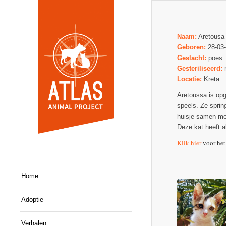
Naam:
Aretousa
Geboren:
28-03
Geslacht:
poes
Gesteriliseerd:
Locatie:
Kreta
Aretoussa is opg
speels. Ze sprin
huisje samen met
Deze kat heeft a
Klik hier
voor het
Home
Adoptie
Verhalen