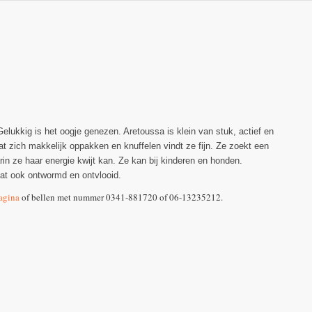
lukkig is het oogje genezen. Aretoussa is klein van stuk, actief en
at zich makkelijk oppakken en knuffelen vindt ze fijn. Ze zoekt een
in ze haar energie kwijt kan. Ze kan bij kinderen en honden.
 kat ook ontwormd en ontvlooid.
agina
of bellen met nummer 0341-881720 of 06-13235212.