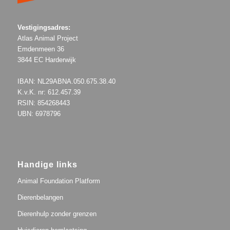
Vestigingsadres:
Atlas Animal Project
Emdenmeen 36
3844 EC Harderwijk
IBAN: NL29ABNA.050.675.38.40
K.v.K. nr: 612.457.39
RSIN: 854268443
UBN: 6978796
Handige links
Animal Foundation Platform
Dierenbelangen
Dierenhulp zonder grenzen