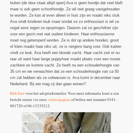
buiten (de deur staat altijd open) Ava is geen hondje dat veel blaft
maar is ook geen schoothondje. Ze wil niet graag vastgehouden
te worden. Ze kan al even alleen in huis zijn en maakt niks stuk.
Ava vindt kinderen leuk maar omdat ze zo enthousiast is wil ze
nogal eens tegen ze opspringen. Daarom zal ze geschikter zijn
voor een gezin met wat oudere kinderen. Haar enthousiasme
moet nog getemperd worden. Ze is dol op andere honden, groot
of klein maakt haar niks uit; ze is nergens bang voor. Ook katten
vindt ze leuk. Ava heeft een blonde vacht. Haar vacht ziet er nu
raar uit want haar lange puppyhaar maakt plaats voor een mooie
zachtere en kortere vacht. Ze heeft nu een schouderhoogte van
35 cm en we verwachten dat ze een schouderhoogte van ca 50
cm zal hebben als ze volwassen is. Ava komt in december naar
Nederland. Bij wie mag zij dan gaan wonen?
Klik hier
voor het adoptieformulier. Voor meer informatie kunt u een
bericht sturen via onze
contactpagina
of bellen met nummer 0341-
881720 of 06-13235212.