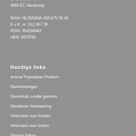
3844 EC Harderwijk
IBAN: NL29ABNA.050.675.38.40
K.v.K. nr: 612.457.39
RSIN: 854268443
UBN: 6978796
Handige links
Animal Foundation Platform
Dierenbelangen
Dierenhulp zonder grenzen
Huisdieren herplaatsing
Informatie over honden
Informatie over katten
Diverse linkjes