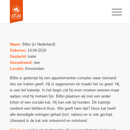
Naam:
Bilbo (in Nederland)
Geboren:
14-04-2019
Geslacht:
kater
Gecastreerd:
nee
Locatie:
Amsterdam
Bilbo is gedumpt bij een appartementen complex waar niemand
iets om katten geeft. Hij is opgenomen en maakt het nu goed. Hij
is een lief katertje. In het begin zal hij even moeten wennen maar
aaitjes vind hij meteen fijn. Bilbo plaatsen wij met een ander
kitten of een sociale kat. Hij kan ook bij honden. Dit katertje
verdient een liefdevol thuis. Wie geeft hem dat? Deze kat heeft
alle benodigde entingen gehad (incl. rabies) en is ook gechipt.
Uiteraard is de kat ook ontwormd en ontvlooid.
Klik hier
voor het adoptieformulier. Voor meer informatie kunt u een