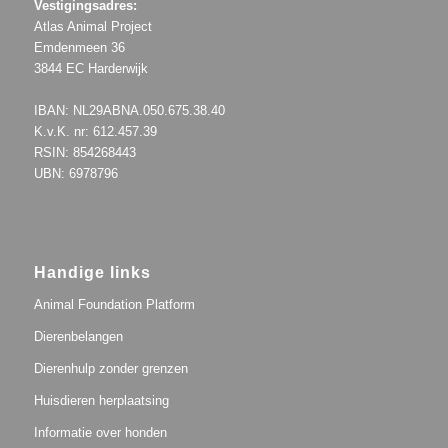
Vestigingsadres:
Atlas Animal Project
Emdenmeen 36
3844 EC Harderwijk
IBAN: NL29ABNA.050.675.38.40
K.v.K. nr: 612.457.39
RSIN: 854268443
UBN: 6978796
Handige links
Animal Foundation Platform
Dierenbelangen
Dierenhulp zonder grenzen
Huisdieren herplaatsing
Informatie over honden