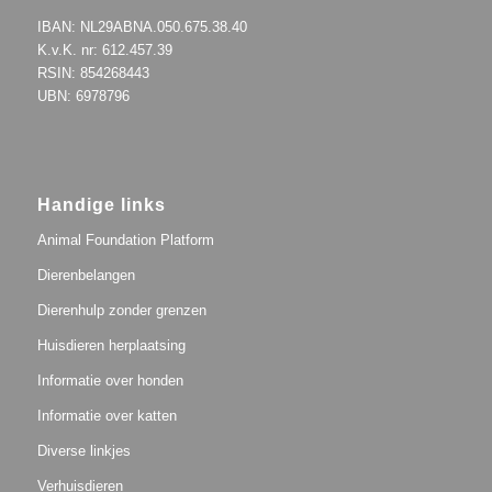
IBAN: NL29ABNA.050.675.38.40
K.v.K. nr: 612.457.39
RSIN: 854268443
UBN: 6978796
Handige links
Animal Foundation Platform
Dierenbelangen
Dierenhulp zonder grenzen
Huisdieren herplaatsing
Informatie over honden
Informatie over katten
Diverse linkjes
Verhuisdieren