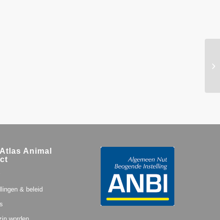
Atlas Animal
ct
llingen & beleid
s
zin worden