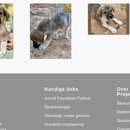
Handige links
Over 
Proje
Animal Foundation Platform
Bestuur
Dierenbelangen
Doelste
Dierenhulp zonder grenzen
Donatie
:
Huisdieren herplaatsing
Gastge
ject