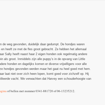
van de weg gevonden, duidelijk daar gedumpt. De hondjes waren
 en heeft ze met de fles groot gebracht. Ze hebben het allemaal
aar Sally heeft naast haar 2 eigen honden ook regelmatig andere
 als groot. Inmiddels zijn alle puppy’s in de opvang van Little
dere honden en dagelijks komen er diverse vrijwilligers voor alle
 deze hondjes gevonden werden maar het gaat nu heel goed met hem.
aar laat niet over zich heen lopen, komt goed voor zichzelf op. Hij
 gemêleerde vacht. We verwachten dat Harvey een schouderhoogte van
agina
of bellen met nummer 0341-881720 of 06-13235212.