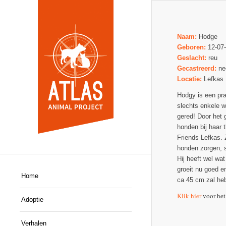
Naam:
Hodge
Geboren:
12-07
Geslacht:
reu
Gecastreerd:
ne
Locatie:
Lefkas
Hodgy is een pra
slechts enkele w
gered! Door het 
honden bij haar 
Friends Lefkas. 
honden zorgen, s
Hij heeft wel wat
groeit nu goed e
Home
ca 45 cm zal heb
Klik hier
voor het
Adoptie
Verhalen