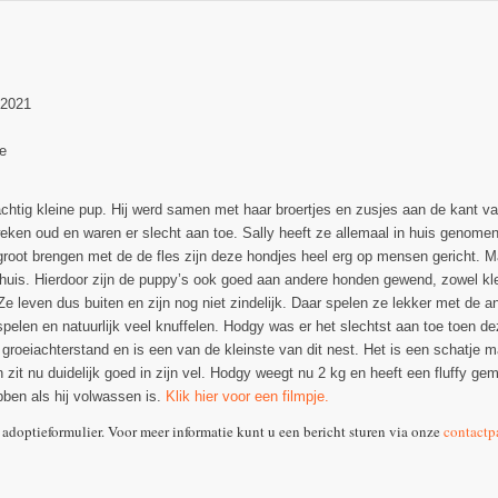
-2021
e
chtig kleine pup. Hij werd samen met haar broertjes en zusjes aan de kant 
eken oud en waren er slecht aan toe. Sally heeft ze allemaal in huis genomen
groot brengen met de de fles zijn deze hondjes heel erg op mensen gericht. M
thuis. Hierdoor zijn de puppy’s ook goed aan andere honden gewend, zowel klein
Ze leven dus buiten en zijn nog niet zindelijk. Daar spelen ze lekker met de an
pelen en natuurlijk veel knuffelen. Hodgy was er het slechtst aan toe toen
 groeiachterstand en is een van de kleinste van dit nest. Het is een schatje m
n zit nu duidelijk goed in zijn vel. Hodgy weegt nu 2 kg en heeft een fluffy
ben als hij volwassen is.
Klik hier voor een filmpje.
 adoptieformulier. Voor meer informatie kunt u een bericht sturen via onze
contactp