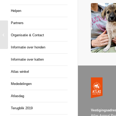
Helpen
Partners
Dodge
Organisatie & Contact
Informatie over honden
Informatie over katten
Atlas winkel
Mededelingen
Atlasdag
Terugblik 2019
Vestigingsadres
Atlas Animal Pro