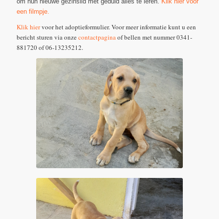
om hun nieuwe gezinslid met geduld alles te leren.
Klik hier voor
een filmpje.
Klik hier
voor het adoptieformulier. Voor meer informatie kunt u een
bericht sturen via onze
contactpagina
of bellen met nummer 0341-
881720 of 06-13235212.