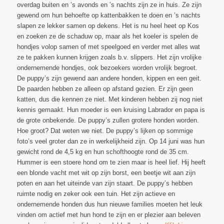
overdag buiten en ’s avonds en ’s nachts zijn ze in huis. Ze zijn
gewend om hun behoefte op kattenbakken te doen en ’s nachts
slapen ze lekker samen op dekens. Het is nu heel heet op Kos
en zoeken ze de schaduw op, maar als het koeler is spelen de
hondjes volop samen of met speelgoed en verder met alles wat
ze te pakken kunnen krijgen zoals b.v. slippers. Het zijn vrolijke
ondernemende hondjes, ook bezoekers worden vrolijk begroet.
De puppy’s zijn gewend aan andere honden, kippen en een geit.
De paarden hebben ze alleen op afstand gezien. Er zijn geen
katten, dus die kennen ze niet. Met kinderen hebben zij nog niet
kennis gemaakt. Hun moeder is een kruising Labrador en papa is
de grote onbekende. De puppy’s zullen grotere honden worden.
Hoe groot? Dat weten we niet. De puppy’s lijken op sommige
foto’s veel groter dan ze in werkelijkheid zijn. Op 14 juni was hun
gewicht rond de 4,5 kg en hun schofthoogte rond de 35 cm.
Hummer is een stoere hond om te zien maar is heel lief. Hij heeft
een blonde vacht met wit op zijn borst, een beetje wit aan zijn
poten en aan het uiteinde van zijn staart. De puppy’s hebben
ruimte nodig en zeker ook een tuin. Het zijn actieve en
ondernemende honden dus hun nieuwe families moeten het leuk
vinden om actief met hun hond te zijn en er plezier aan beleven