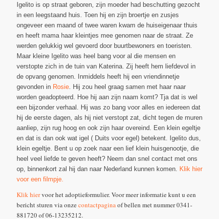
Igelito is op straat geboren, zijn moeder had beschutting gezocht
in een leegstaand huis. Toen hij en zijn broertje en zusjes
ongeveer een maand of twee waren kwam de huiseigenaar thuis
en heeft mama haar kleintjes mee genomen naar de straat. Ze
werden gelukkig wel gevoerd door buurtbewoners en toeristen.
Maar kleine Igelito was heel bang voor al die mensen en
verstopte zich in de tuin van Katerina. Zij heeft hem liefdevol in
de opvang genomen. Inmiddels heeft hij een vriendinnetje
gevonden in
Rosie
. Hij zou heel graag samen met haar naar
worden geadopteerd. Hoe hij aan zijn naam komt? Tja dat is wel
een bijzonder verhaal. Hij was zo bang voor alles en iedereen dat
hij de eerste dagen, als hij niet verstopt zat, dicht tegen de muren
aanliep, zijn rug hoog en ook zijn haar overeind. Een klein egeltje
en dat is dan ook wat igel ( Duits voor egel) betekent. Igelito dus,
klein egeltje. Bent u op zoek naar een lief klein huisgenootje, die
heel veel liefde te geven heeft? Neem dan snel contact met ons
op, binnenkort zal hij dan naar Nederland kunnen komen.
Klik hier
voor een filmpje.
Klik hier
voor het adoptieformulier. Voor meer informatie kunt u een
bericht sturen via onze
contactpagina
of bellen met nummer 0341-
881720 of 06-13235212.