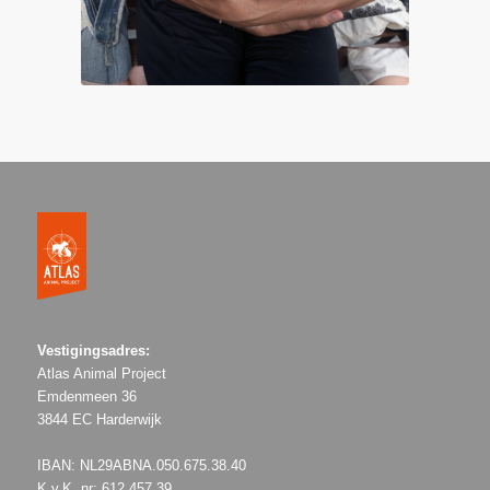
Vestigingsadres:
Atlas Animal Project
Emdenmeen 36
3844 EC Harderwijk
IBAN: NL29ABNA.050.675.38.40
K.v.K. nr: 612.457.39