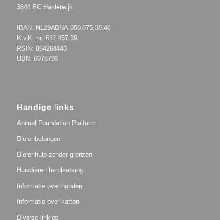
3844 EC Harderwijk
IBAN: NL29ABNA.050.675.38.40
K.v.K. nr: 612.457.39
RSIN: 854268443
UBN: 6978796
Handige links
Animal Foundation Platform
Dierenbelangen
Dierenhulp zonder grenzen
Huisdieren herplaatsing
Informatie over honden
Informatie over katten
Diverse linkjes