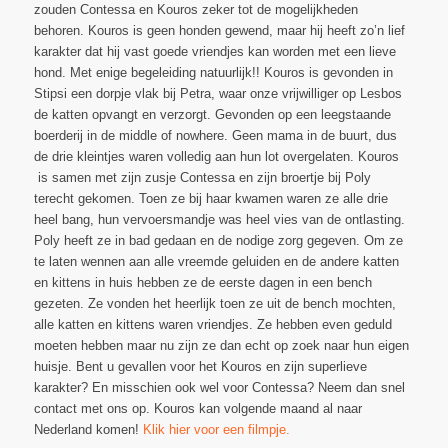
zouden Contessa en Kouros zeker tot de mogelijkheden
behoren. Kouros is geen honden gewend, maar hij heeft zo’n lief
karakter dat hij vast goede vriendjes kan worden met een lieve
hond. Met enige begeleiding natuurlijk!! Kouros is gevonden in
Stipsi een dorpje vlak bij Petra, waar onze vrijwilliger op Lesbos
de katten opvangt en verzorgt. Gevonden op een leegstaande
boerderij in de middle of nowhere. Geen mama in de buurt, dus
de drie kleintjes waren volledig aan hun lot overgelaten. Kouros
is samen met zijn zusje Contessa en zijn broertje bij Poly
terecht gekomen. Toen ze bij haar kwamen waren ze alle drie
heel bang, hun vervoersmandje was heel vies van de ontlasting.
Poly heeft ze in bad gedaan en de nodige zorg gegeven. Om ze
te laten wennen aan alle vreemde geluiden en de andere katten
en kittens in huis hebben ze de eerste dagen in een bench
gezeten. Ze vonden het heerlijk toen ze uit de bench mochten,
alle katten en kittens waren vriendjes. Ze hebben even geduld
moeten hebben maar nu zijn ze dan echt op zoek naar hun eigen
huisje. Bent u gevallen voor het Kouros en zijn superlieve
karakter? En misschien ook wel voor Contessa? Neem dan snel
contact met ons op. Kouros kan volgende maand al naar
Nederland komen!
Klik hier voor een filmpje.