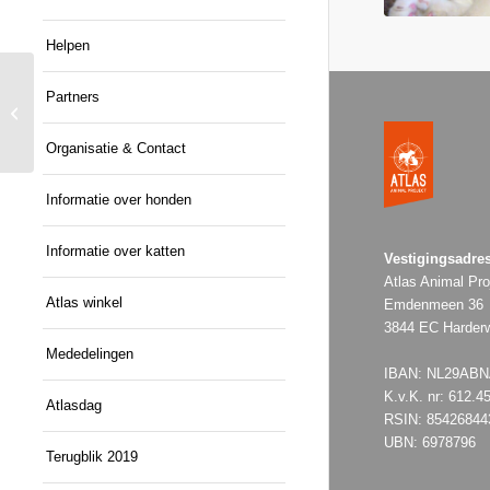
Helpen
Partners
Cricket
Organisatie & Contact
Informatie over honden
Informatie over katten
Vestigingsadres
Atlas Animal Pro
Atlas winkel
Emdenmeen 36
3844 EC Harderw
Mededelingen
IBAN: NL29ABNA
K.v.K. nr: 612.4
Atlasdag
RSIN: 85426844
UBN: 6978796
Terugblik 2019