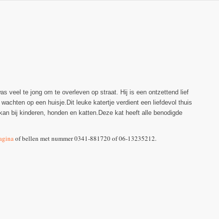
s veel te jong om te overleven op straat. Hij is een ontzettend lief
e wachten op een huisje.Dit leuke katertje verdient een liefdevol thuis
o kan bij kinderen, honden en katten.Deze kat heeft alle benodigde
agina
of bellen met nummer 0341-881720 of 06-13235212.