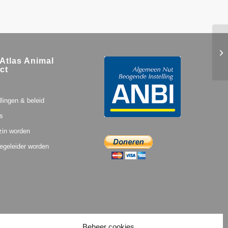
Atlas Animal
ct
llingen & beleid
s
zin worden
egeleider worden
Beheer cookies