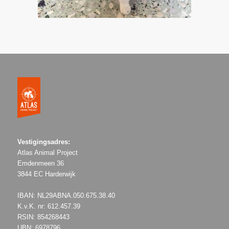
Vestigingsadres:
Atlas Animal Project
Emdenmeen 36
3844 EC Harderwijk
IBAN: NL29ABNA.050.675.38.40
K.v.K. nr: 612.457.39
RSIN: 854268443
UBN: 6978796