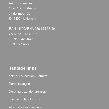
Vestigingsadres:
Atlas Animal Project
Emdenmeen 36
3844 EC Harderwijk
IBAN: NL29ABNA.050.675.38.40
K.v.K. nr: 612.457.39
RSIN: 854268443
UBN: 6978796
Handige links
Animal Foundation Platform
Dierenbelangen
Dierenhulp zonder grenzen
Huisdieren herplaatsing
Informatie over honden