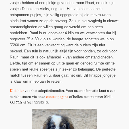
zusjes hebben al een plekje gevonden, maar Rauri, en ook zijn
zusjes Debbie en Vicky, nog niet. Het zijn allemaal hele
ontspannen pupjes, zijn veilig opgegroeid bij die mevrouw en
sinds kort wonen ze op de opvang. Ze zijn nieuwsgierig in nieuwe
omstandigheden en willen graag de wereld om hen heen
ontdekken. Rauri is nu ongeveer 4 kilo en we verwachten dat hij
ongeveer 25 a 30 kilo zal worden, de hoogte schatten we in op
55/60 cm. Dit is een verwachting want de ouders zijn niet
bekend. Een tuin is natuurlijk altijd fijn voor honden, zo ook voor
Rauri, maar dit is ook afhankelijk van andere omstandigheden.
Liefde, tijd om er samen op uit te gaan en genoeg ruimte om te
spelen met leuke speeltjes zijn zeker zo belangrijk. De perfecte
match tussen Rauri en u, daar gaat het om. Dit knappe jongetje
is klaar om in februari te reizen.
Klik hier
voor het adoptieformulier. Voor meer informatie kunt u een
bericht sturen via onze
contactpagina
of bellen met nummer 0341-
881720 of 06-13235212.