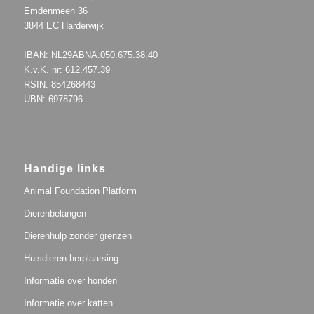
Emdenmeen 36
3844 EC Harderwijk
IBAN: NL29ABNA.050.675.38.40
K.v.K. nr: 612.457.39
RSIN: 854268443
UBN: 6978796
Handige links
Animal Foundation Platform
Dierenbelangen
Dierenhulp zonder grenzen
Huisdieren herplaatsing
Informatie over honden
Informatie over katten