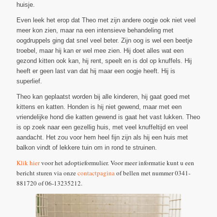
huisje.
Even leek het erop dat Theo met zijn andere oogje ook niet veel
meer kon zien, maar na een intensieve behandeling met
oogdruppels ging dat snel veel beter. Zijn oog is wel een beetje
troebel, maar hij kan er wel mee zien. Hij doet alles wat een
gezond kitten ook kan, hij rent, speelt en is dol op knuffels. Hij
heeft er geen last van dat hij maar een oogje heeft. Hij is
superlief.
Theo kan geplaatst worden bij alle kinderen, hij gaat goed met
kittens en katten. Honden is hij niet gewend, maar met een
vriendelijke hond die katten gewend is gaat het vast lukken. Theo
is op zoek naar een gezellig huis, met veel knuffeltijd en veel
aandacht. Het zou voor hem heel fijn zijn als hij een huis met
balkon vindt of lekkere tuin om in rond te struinen.
Klik hier
voor het adoptieformulier. Voor meer informatie kunt u een
bericht sturen via onze
contactpagina
of bellen met nummer 0341-
881720 of 06-13235212.