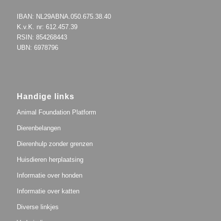
IBAN: NL29ABNA.050.675.38.40
K.v.K. nr: 612.457.39
RSIN: 854268443
UBN: 6978796
Handige links
Animal Foundation Platform
Dierenbelangen
Dierenhulp zonder grenzen
Huisdieren herplaatsing
Informatie over honden
Informatie over katten
Diverse linkjes