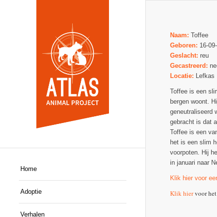
Naam:
Toffee
Geboren:
16-09
Geslacht:
reu
Gecastreerd:
ne
Locatie:
Lefkas
Toffee is een sl
bergen woont. Hi
geneutraliseerd 
gebracht is dat a
Toffee is een van
het is een slim 
voorpoten. Hij 
in januari naar N
Home
Klik hier voor ee
Adoptie
Klik hier
voor het
Verhalen