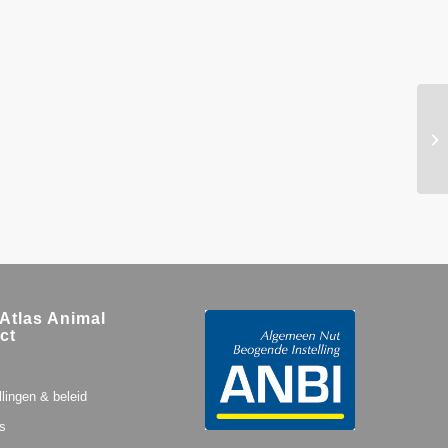
Atlas Animal
ct
llingen & beleid
s