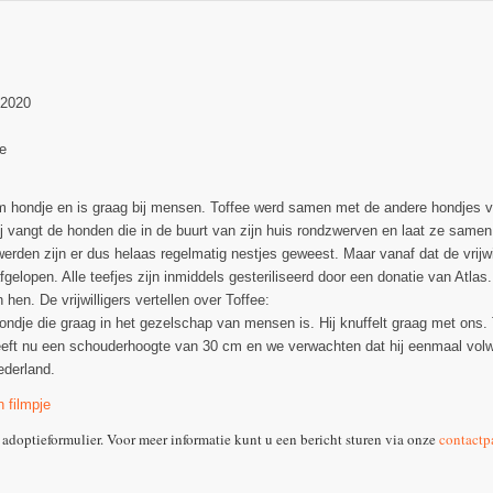
-2020
e
im hondje en is graag bij mensen. Toffee werd samen met de andere hondjes v
j vangt de honden die in de buurt van zijn huis rondzwerven en laat ze same
werden zijn er dus helaas regelmatig nestjes geweest. Maar vanaf dat de vrijwi
fgelopen. Alle teefjes zijn inmiddels gesteriliseerd door een donatie van Atlas.
 hen. De vrijwilligers vertellen over Toffee:
hondje die graag in het gezelschap van mensen is. Hij knuffelt graag met ons. T
heeft nu een schouderhoogte van 30 cm en we verwachten dat hij eenmaal vo
ederland.
n filmpje
 adoptieformulier. Voor meer informatie kunt u een bericht sturen via onze
contactp