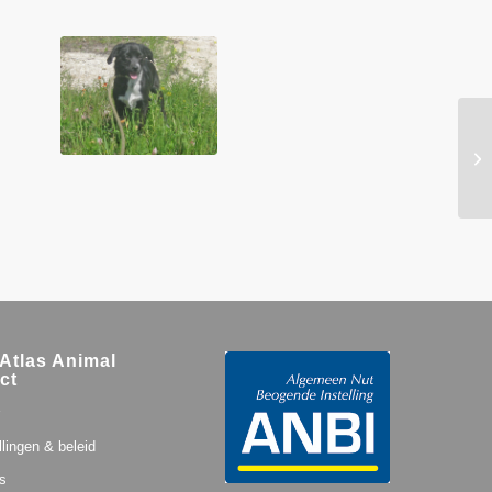
Atlas Animal
ct
llingen & beleid
s