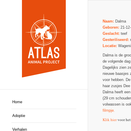
Naam:
Dalma
Geboren:
21-12
Geslacht:
teef
Gesteriliseerd:
Locatie:
Wageni
Dalma is de gro
de volgende dag 
Dagelijks zien z
nieuwe baasjes z
voor hebben. De 
haar zusjes Dee 
Dalma heeft een 
(29 cm schouder
Home
volwassen is ook
filmpje.
Adoptie
Klik hier
voor het
Verhalen