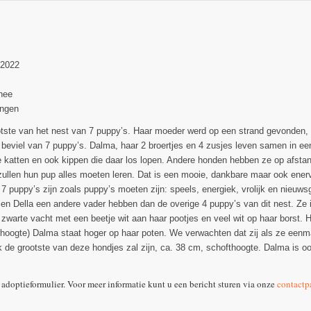
-2022
nee
ngen
otste van het nest van 7 puppy’s. Haar moeder werd op een strand gevonden,
beviel van 7 puppy’s. Dalma, haar 2 broertjes en 4 zusjes leven samen in een 
e katten en ook kippen die daar los lopen. Andere honden hebben ze op afst
ullen hun pup alles moeten leren. Dat is een mooie, dankbare maar ook ener
7 puppy’s zijn zoals puppy’s moeten zijn: speels, energiek, vrolijk en nieuws
en Della een andere vader hebben dan de overige 4 puppy’s van dit nest. Ze i
zwarte vacht met een beetje wit aan haar pootjes en veel wit op haar borst.
hoogte) Dalma staat hoger op haar poten. We verwachten dat zij als ze eenm
 de grootste van deze hondjes zal zijn, ca. 38 cm, schofthoogte. Dalma is o
 adoptieformulier. Voor meer informatie kunt u een bericht sturen via onze
contactp