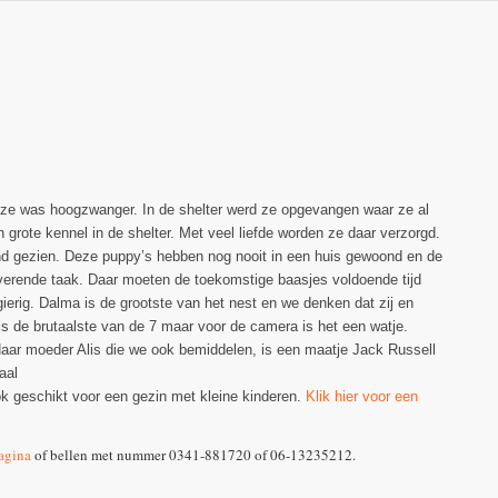
 ze was hoogzwanger. In de shelter werd ze opgevangen waar ze al
grote kennel in de shelter. Met veel liefde worden ze daar verzorgd.
and gezien. Deze puppy’s hebben nog nooit in een huis gewoond en de
verende taak. Daar moeten de toekomstige baasjes voldoende tijd
gierig. Dalma is de grootste van het nest en we denken dat zij en
s de brutaalste van de 7 maar voor de camera is het een watje.
 Haar moeder Alis die we ook bemiddelen, is een maatje Jack Russell
aal
ok geschikt voor een gezin met kleine kinderen.
Klik hier voor een
agina
of bellen met nummer 0341-881720 of 06-13235212.