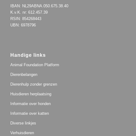
IBAN: NL29ABNA.050.675.38.40
K.v.K. nr: 612.457.39
RSIN: 854268443
UBN: 6978796
Handige links
Animal Foundation Platform
Dierenbelangen
Dierenhulp zonder grenzen
Huisdieren herplaatsing
Informatie over honden
Informatie over katten
Diverse linkjes
Verhuisdieren