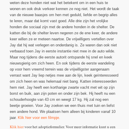
weten deze honden niet wat het betekent om in een huis te
wonen en ook druk verkeer kennen ze nog niet. Het wordt de taak
van de nieuwe baasjes om hen met geduld, liefde en begrip alles
te leren, maar dat komt vast goed. Alle drie zijn het vrolijke
honden die sociaal zijn met de andere honden in de shelter. De
katten die bij de shelter leven negeren ze de ene keer, de andere
keer willen ze er meteen naartoe. De vrijwilligers vertellen over
Jay dat hij wat verlegen en onderdanig is. Ze waren dan ook niet
verbaasd toen Jay in eerste instantie niet mee in de auto wilde.
Maar nog tijdens die eerste autorit ontspande hij snel en keek
nieuwsgierig om zich heen. En ook tijdens de eerste wandeling
op voor hem vreemd terrein was de vrijwilligster aangenaam
verrast want Jay liep netjes mee aan de lijn, keek geïnteresseerd
om zich heen en was helemaal niet bang. Katten interesseerden
hem niet. Jay heeft een kortharige zwarte vacht met wit op zijn
borst en buik, aan zijn poten en onder zijn bek. Hij heeft nu een
schouderhoogte van 43 cm en weegt 17 kg. Hij zal nog een
beetje groeien. Voor Jay zoeken we een thuis met tuin en liefst
een andere hond. We plaatsen hem alleen bij kinderen vanaf 10
jaar.
Klik hier voor een filmpje.
Klik hier
voor het adoptieformulier. Voor meer informatie kunt u een