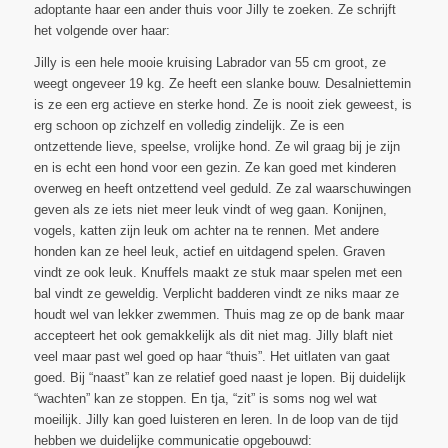
adoptante haar een ander thuis voor Jilly te zoeken. Ze schrijft
het volgende over haar:
Jilly is een hele mooie kruising Labrador van 55 cm groot, ze
weegt ongeveer 19 kg. Ze heeft een slanke bouw. Desalniettemin
is ze een erg actieve en sterke hond. Ze is nooit ziek geweest, is
erg schoon op zichzelf en volledig zindelijk. Ze is een
ontzettende lieve, speelse, vrolijke hond. Ze wil graag bij je zijn
en is echt een hond voor een gezin. Ze kan goed met kinderen
overweg en heeft ontzettend veel geduld. Ze zal waarschuwingen
geven als ze iets niet meer leuk vindt of weg gaan. Konijnen,
vogels, katten zijn leuk om achter na te rennen. Met andere
honden kan ze heel leuk, actief en uitdagend spelen. Graven
vindt ze ook leuk. Knuffels maakt ze stuk maar spelen met een
bal vindt ze geweldig. Verplicht badderen vindt ze niks maar ze
houdt wel van lekker zwemmen. Thuis mag ze op de bank maar
accepteert het ook gemakkelijk als dit niet mag. Jilly blaft niet
veel maar past wel goed op haar “thuis”. Het uitlaten van gaat
goed. Bij “naast” kan ze relatief goed naast je lopen. Bij duidelijk
“wachten” kan ze stoppen. En tja, “zit” is soms nog wel wat
moeilijk. Jilly kan goed luisteren en leren. In de loop van de tijd
hebben we duidelijke communicatie opgebouwd: