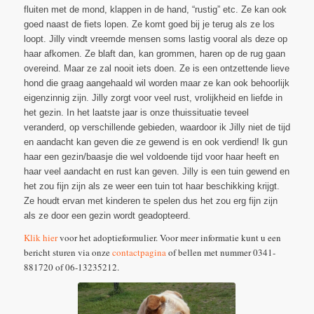
fluiten met de mond, klappen in de hand, “rustig” etc. Ze kan ook
goed naast de fiets lopen. Ze komt goed bij je terug als ze los
loopt. Jilly vindt vreemde mensen soms lastig vooral als deze op
haar afkomen. Ze blaft dan, kan grommen, haren op de rug gaan
overeind. Maar ze zal nooit iets doen. Ze is een ontzettende lieve
hond die graag aangehaald wil worden maar ze kan ook behoorlijk
eigenzinnig zijn. Jilly zorgt voor veel rust, vrolijkheid en liefde in
het gezin. In het laatste jaar is onze thuissituatie teveel
veranderd, op verschillende gebieden, waardoor ik Jilly niet de tijd
en aandacht kan geven die ze gewend is en ook verdiend! Ik gun
haar een gezin/baasje die wel voldoende tijd voor haar heeft en
haar veel aandacht en rust kan geven. Jilly is een tuin gewend en
het zou fijn zijn als ze weer een tuin tot haar beschikking krijgt.
Ze houdt ervan met kinderen te spelen dus het zou erg fijn zijn
als ze door een gezin wordt geadopteerd.
Klik hier
voor het adoptieformulier. Voor meer informatie kunt u een
bericht sturen via onze
contactpagina
of bellen met nummer 0341-
881720 of 06-13235212.