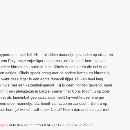
cypers en super lief. Hij is als klein mannetje gevonden op straat en
an Poly, onze vrijwilliger op Lesbos, en die heeft hem bij haar
dere kittens en katten in huis. Klimis is een kitten die dol is op
 en aaitjes. Klimis speelt graag met de andere katten en kittens bij
want deze tijger is een echte duracell tijger. Hij kan heel lang
uk huis met een kattenhuisgenoot. Hij is geen honden gewend, maar
oment in een pleeggezin in Belgie, samen met Cora. Mocht u op zoek
et als binnenkat geplaatst, daar heeft hij veel te veel energie
is een stoer mannetje, dat houdt van actie en aandacht. Bent u op
 voor hem (of wellicht wilt u ook Cora)? Neem dan snel contact met
agina
of bellen met nummer 0341-881720 of 06-13235212.