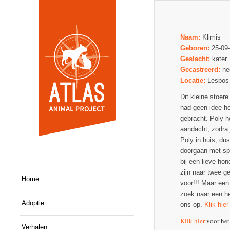
Naam:
Klimis
Geboren:
25-09
Geslacht:
kater
Gecastreerd:
ne
Locatie:
Lesbos
Dit kleine stoere
had geen idee ho
gebracht. Poly he
aandacht, zodra j
Poly in huis, dus
doorgaan met spe
bij een lieve ho
zijn naar twee g
Home
voor!!! Maar een
zoek naar een he
Adoptie
ons op.
Klik hier
Klik hier
voor het
Verhalen