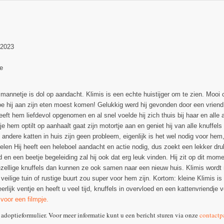
-2023
e
 mannetje is dol op aandacht. Klimis is een echte huistijger om te zien. Mooi 
e hij aan zijn eten moest komen! Gelukkig werd hij gevonden door een vriend v
eft hem liefdevol opgenomen en al snel voelde hij zich thuis bij haar en alle an
e hem optilt op aanhaalt gaat zijn motortje aan en geniet hij van alle knuffels
 andere katten in huis zijn geen probleem, eigenlijk is het wel nodig voor hem, 
len Hij heeft een heleboel aandacht en actie nodig, dus zoekt een lekker dr
nd en een beetje begeleiding zal hij ook dat erg leuk vinden. Hij zit op dit m
ezellige knuffels dan kunnen ze ook samen naar een nieuw huis. Klimis wordt ni
 veilige tuin of rustige buurt zou super voor hem zijn. Kortom: kleine Klimis 
erlijk ventje en heeft u veel tijd, knuffels in overvloed en een kattenvriendje
 voor een filmpje.
 adoptieformulier. Voor meer informatie kunt u een bericht sturen via onze
contactp