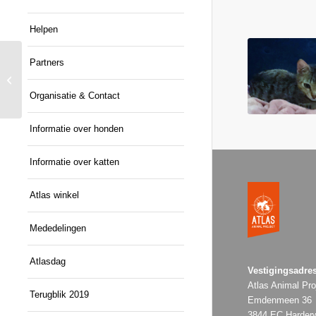
Helpen
Partners
Winston (in Nederland)
Organisatie & Contact
Informatie over honden
Informatie over katten
Atlas winkel
Mededelingen
Atlasdag
Vestigingsadres
Atlas Animal Pro
Terugblik 2019
Emdenmeen 36
3844 EC Harderw