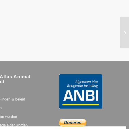
Atlas Animal
ct
llingen & beleid
s
zin worden
egeleider worden