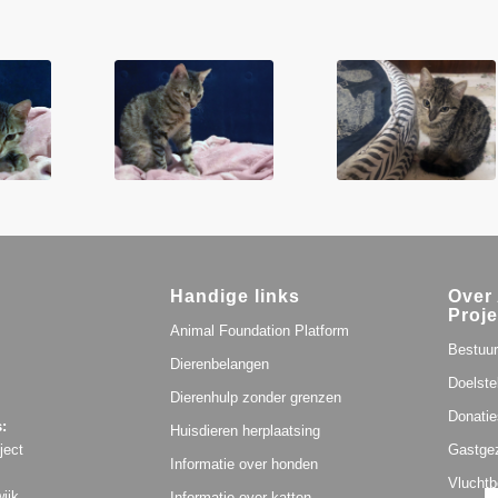
Handige links
Over 
Proje
Animal Foundation Platform
Bestuur
Dierenbelangen
Doelste
Dierenhulp zonder grenzen
Donatie
:
Huisdieren herplaatsing
Gastge
ject
Informatie over honden
Vluchtb
ijk
Informatie over katten