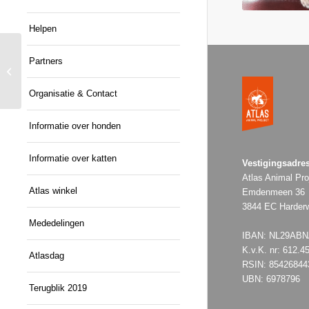
Helpen
Partners
Russel
Organisatie & Contact
Informatie over honden
Informatie over katten
Vestigingsadres
Atlas Animal Pro
Atlas winkel
Emdenmeen 36
3844 EC Harderw
Mededelingen
IBAN: NL29ABNA
K.v.K. nr: 612.4
Atlasdag
RSIN: 85426844
UBN: 6978796
Terugblik 2019