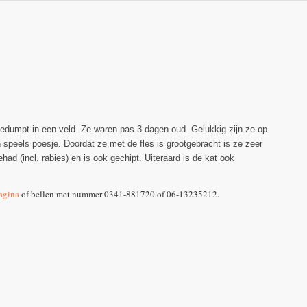
gedumpt in een veld. Ze waren pas 3 dagen oud. Gelukkig zijn ze op
n speels poesje. Doordat ze met de fles is grootgebracht is ze zeer
ad (incl. rabies) en is ook gechipt. Uiteraard is de kat ook
agina
of bellen met nummer 0341-881720 of 06-13235212.