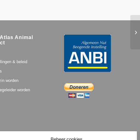
Atlas Animal
ct
llingen & beleid
s
zin worden
egeleider worden
Beheer cookies