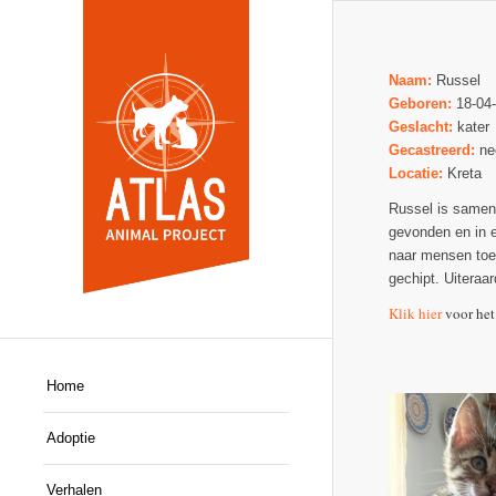
Naam:
Russel
Geboren:
18-04
Geslacht:
kater
Gecastreerd:
ne
Locatie:
Kreta
Russel is samen 
gevonden en in e
naar mensen toe.
gechipt. Uiteraa
Klik hier
voor het
Home
Adoptie
Verhalen