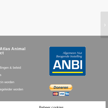
Atlas Animal
ct
llingen & beleid
s
zin worden
egeleider worden
Beheer cookies