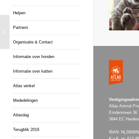
Helpen
Partners
Zipper
Organisatie & Contact
Informatie over honden
Informatie over katten
Atlas winkel
Vestigingsadres
Mededelingen
Atlas Animal Pro
Emdenmeen 36
Atlasdag
3844 EC Harderw
Terugblik 2019
IBAN: NL29ABNA
K.v.K. nr: 612.4