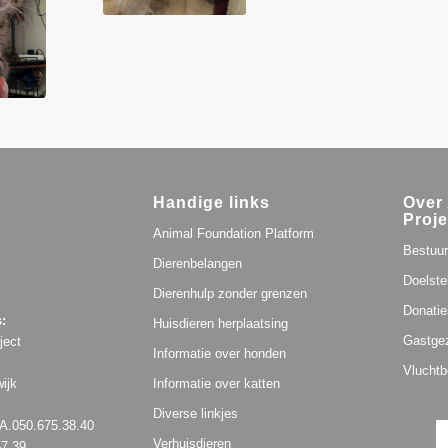
Handige links
Over 
Proje
Animal Foundation Platform
Bestuur
Dierenbelangen
Doelste
Dierenhulp zonder grenzen
Donatie
:
Huisdieren herplaatsing
Gastge
ject
Informatie over honden
Vluchtb
ijk
Informatie over katten
Diverse linkjes
.050.675.38.40
Verhuisdieren
57.39