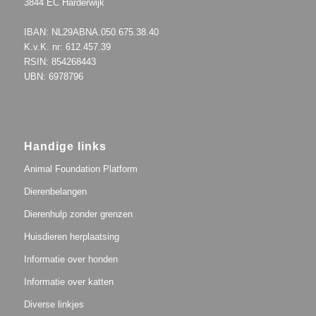
3844 EC Harderwijk
IBAN: NL29ABNA.050.675.38.40
K.v.K. nr: 612.457.39
RSIN: 854268443
UBN: 6978796
Handige links
Animal Foundation Platform
Dierenbelangen
Dierenhulp zonder grenzen
Huisdieren herplaatsing
Informatie over honden
Informatie over katten
Diverse linkjes