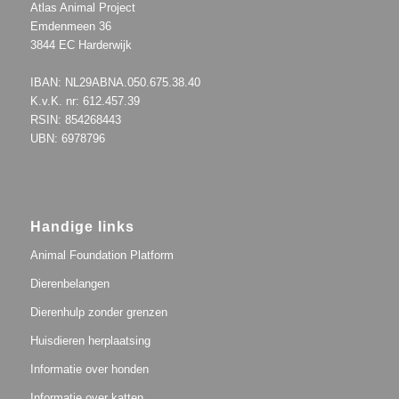
Atlas Animal Project
Emdenmeen 36
3844 EC Harderwijk
IBAN: NL29ABNA.050.675.38.40
K.v.K. nr: 612.457.39
RSIN: 854268443
UBN: 6978796
Handige links
Animal Foundation Platform
Dierenbelangen
Dierenhulp zonder grenzen
Huisdieren herplaatsing
Informatie over honden
Informatie over katten