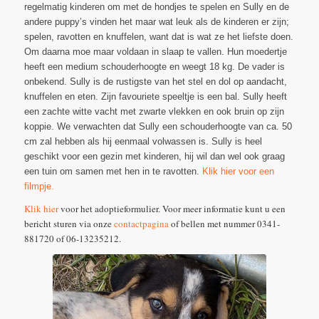
regelmatig kinderen om met de hondjes te spelen en Sully en de
andere puppy’s vinden het maar wat leuk als de kinderen er zijn;
spelen, ravotten en knuffelen, want dat is wat ze het liefste doen.
Om daarna moe maar voldaan in slaap te vallen. Hun moedertje
heeft een medium schouderhoogte en weegt 18 kg. De vader is
onbekend. Sully is de rustigste van het stel en dol op aandacht,
knuffelen en eten. Zijn favouriete speeltje is een bal. Sully heeft
een zachte witte vacht met zwarte vlekken en ook bruin op zijn
koppie. We verwachten dat Sully een schouderhoogte van ca. 50
cm zal hebben als hij eenmaal volwassen is. Sully is heel
geschikt voor een gezin met kinderen, hij wil dan wel ook graag
een tuin om samen met hen in te ravotten.
Klik hier voor een
filmpje.
Klik hier
voor het adoptieformulier. Voor meer informatie kunt u een
bericht sturen via onze
contactpagina
of bellen met nummer 0341-
881720 of 06-13235212.