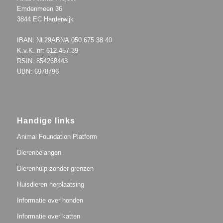
Emdenmeen 36
3844 EC Harderwijk
IBAN: NL29ABNA.050.675.38.40
K.v.K. nr: 612.457.39
RSIN: 854268443
UBN: 6978796
Handige links
Animal Foundation Platform
Dierenbelangen
Dierenhulp zonder grenzen
Huisdieren herplaatsing
Informatie over honden
Informatie over katten